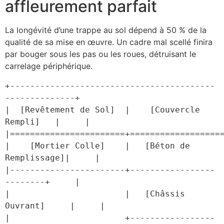
affleurement parfait
La longévité d’une trappe au sol dépend à 50 % de la
qualité de sa mise en œuvre. Un cadre mal scellé finira
par bouger sous les pas ou les roues, détruisant le
carrelage périphérique.
+-----------------------------------------
--------------+

|  [Revêtement de Sol]  |    [Couvercle 
Rempli]   |     |

|=======================+===================
|    [Mortier Colle]    |   [Béton de 
Remplissage]|     |

|-----------------------+-----------------
--------+     |

|                       |   [Châssis 
Ouvrant]     |     |

|                       +-----------------