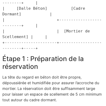
--------+     |

|     [Dalle Béton]          [Cadre 
Dormant]            |

|                      +------------------
--------+     |

|                      |  [Mortier de 
Scellement] |     |

+----------------------+------------------
Étape 1 : Préparation de la
réservation
La tête du regard en béton doit être propre,
dépoussiérée et humidifiée pour assurer l’accroche du
mortier. La réservation doit être suffisamment large
pour laisser un espace de scellement de 5 cm minimum
tout autour du cadre dormant.