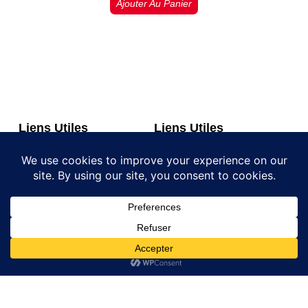
Ajouter Au Panier
Liens Utiles
Liens Utiles
GRILLES ACIER
Politique de confidentialité
ACCESSOIRS BATIMENT
Conditions générales de
Vente
Trappes de visite Sol
Contact
Contact
Email:
contact@couvercleacier.fr
06 80 40 67 85
Adresse : 33 rue des 2
ponts 93600 Aulnay