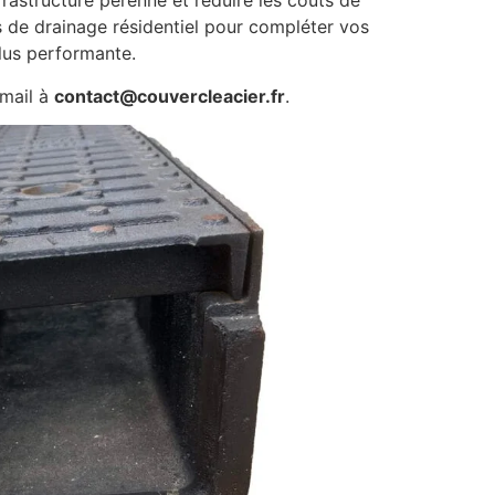
nfrastructure pérenne et réduire les coûts de
s de drainage résidentiel pour compléter vos
lus performante.
mail à
contact@couvercleacier.fr
.