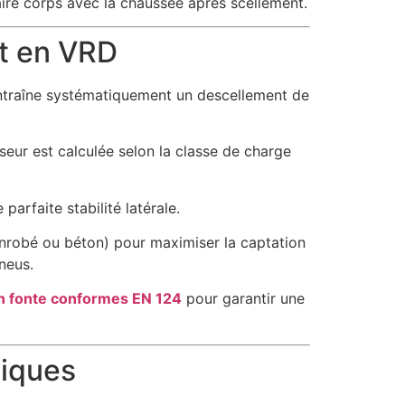
aire corps avec la chaussée après scellement.
rt en VRD
ntraîne systématiquement un descellement de
eur est calculée selon la classe de charge
arfaite stabilité latérale.
enrobé ou béton) pour maximiser la captation
neus.
 fonte conformes EN 124
pour garantir une
tiques