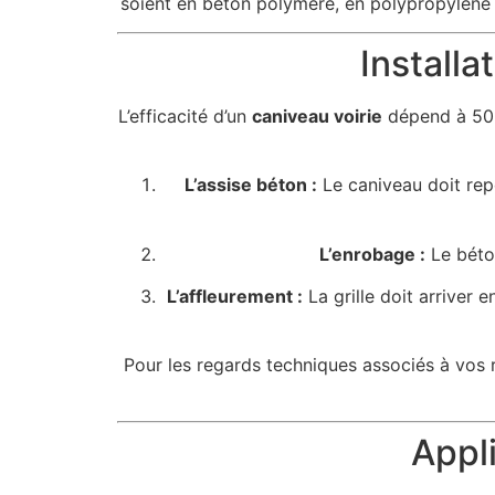
soient en béton polymère, en polypropylène h
Installa
L’efficacité d’un
caniveau voirie
dépend à 50 
L’assise béton :
Le caniveau doit rep
L’enrobage :
Le béton
L’affleurement :
La grille doit arriver
Pour les regards techniques associés à vos r
Appli