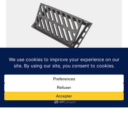
Grille D’égout En Fonte 700 X 400 Mm En C250
116,90
€
Ajouter Au Panier