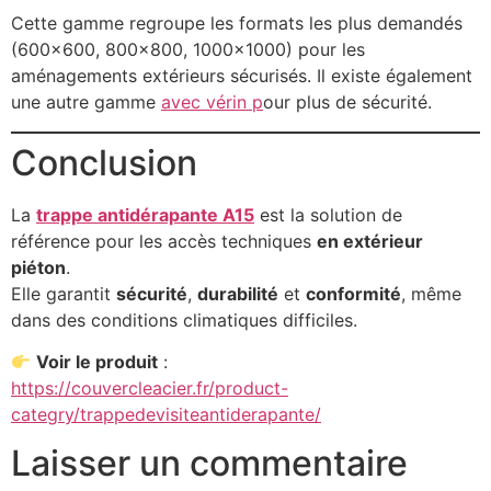
Cette gamme regroupe les formats les plus demandés
(600×600, 800×800, 1000×1000) pour les
aménagements extérieurs sécurisés. Il existe également
une autre gamme
avec vérin p
our plus de sécurité.
Conclusion
La
trappe antidérapante A15
est la solution de
référence pour les accès techniques
en extérieur
piéton
.
Elle garantit
sécurité
,
durabilité
et
conformité
, même
dans des conditions climatiques difficiles.
Voir le produit
:
https://couvercleacier.fr/product-
categry/trappedevisiteantiderapante/
Laisser un commentaire