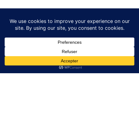
Est-ce que vos produits sont normés ?
Pourquoi des prix aussi attractifs ?
Liens Utiles
Liens Utiles
GRILLES ACIER
Politique de confidentialité
ACCESSOIRS BATIMENT
Conditions générales de
Vente
Trappes de visite Sol
Contact
Contact
Email:
contact@couvercleacier.fr
06 80 40 67 85