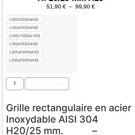
51,90
€
–
99,90
€
L100xl1000xH20
L120xl1000xH20
L130x l1000x H25
L150xl1000xH25
L200xl1000xH25
L250xl1000xH25
Ajouter au panier
Grille rectangulaire en acier
Inoxydable AISI 304
H20/25 mm. –