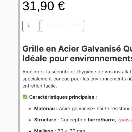
31,90
€
Ajouter au panier
Grille en Acier Galvanisé Q
Idéale pour environnement
Améliorez la sécurité et l’hygiène de vos install
spécialement conçue pour les environnements néc
entretien facile.
Caractéristiques principales :
Matériau :
Acier galvanisé– haute résistance
Structure :
Conception
barre/barre
,
épais
Maillage :
30 x 30 mm