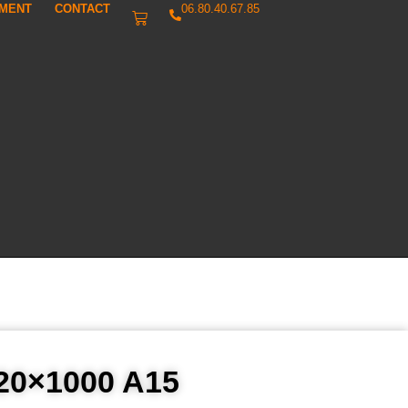
IMENT
CONTACT
06.80.40.67.85
 120×1000 A15