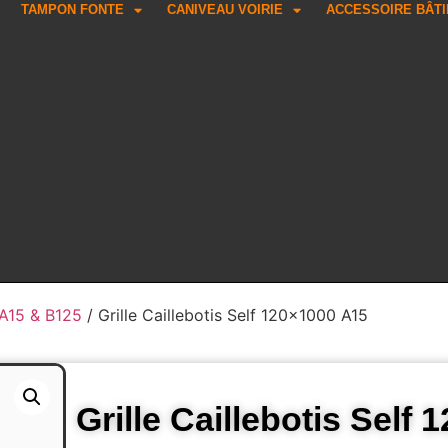
TAMPON FONTE
CANIVEAU VOIRIE
ACCESSOIRE BÂT
e A15 & B125
/ Grille Caillebotis Self 120×1000 A15
Grille Caillebotis Self