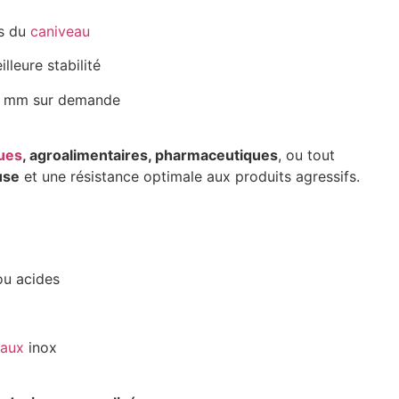
ds du
caniveau
lleure stabilité
0 mm sur demande
ques
, agroalimentaires, pharmaceutiques
, ou tout
use
et une résistance optimale aux produits agressifs.
ou acides
eaux
inox