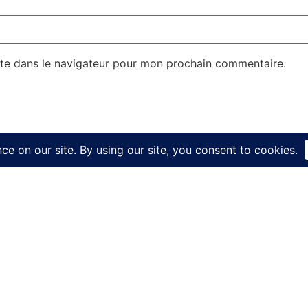
te dans le navigateur pour mon prochain commentaire.
Liens Utiles
Liens Utile
GRILLES ACIER
Politique de confi
ACCESSOIRS BATIMENT
Conditions génér
Trappes de visite Sol
Contact