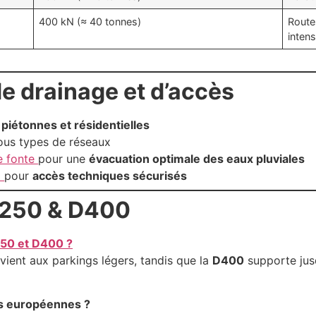
400 kN (≈ 40 tonnes)
Route
inten
de drainage et d’accès
piétonnes et résidentielles
ous types de réseaux
e fonte
pour une
évacuation optimale des eaux pluviales
x
pour
accès techniques sécurisés
 C250 & D400
C250 et D400 ?
ient aux parkings légers, tandis que la
D400
supporte jusq
es européennes ?