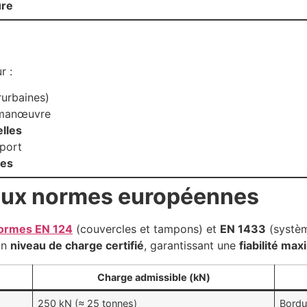
ure
r :
rurbaines)
 manœuvre
elles
port
res
aux normes européennes
ormes EN 124
(couvercles et tampons) et
EN 1433
(systèm
un
niveau de charge certifié
, garantissant une
fiabilité max
Charge admissible (kN)
250 kN (≈ 25 tonnes)
Bordur