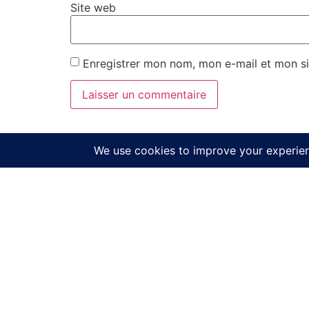
Site web
Enregistrer mon nom, mon e-mail et mon si
Commandez
Direct D'Usine
Adresse : 33 rue des deux ponts 93600 Aulnay sous bois