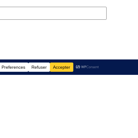
s
Contact
dentialité
Email:
ales de Vente
contact@couvercleacier.fr
06 80 40 67 85
Adresse : 33 rue des 2 ponts
93600 Aulnay sous bois