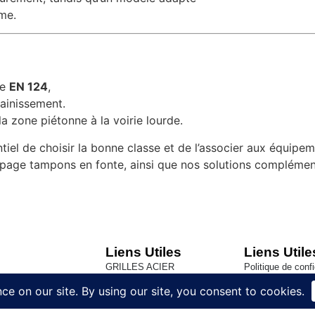
rme.
me
EN 124
,
sainissement.
a zone piétonne à la voirie lourde.
ntiel de choisir la bonne classe et de l’associer aux équipe
age tampons en fonte, ainsi que nos solutions complémenta
Liens Utiles
Liens Utile
GRILLES ACIER
Politique de confi
ACCESSOIRS BATIMENT
Conditions génér
Trappes de visite Sol
Contact