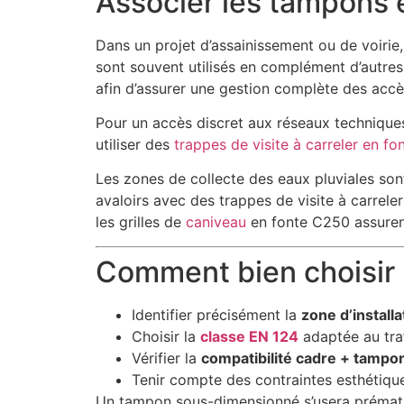
Associer les tampons 
Dans un projet d’assainissement ou de voirie
sont souvent utilisés en complément d’autr
afin d’assurer une gestion complète des accè
Pour un accès discret aux réseaux technique
utiliser des
trappes de visite à carreler en fo
Les zones de collecte des eaux pluviales son
avaloirs avec des trappes de visite à carreler
les grilles de
caniveau
en fonte C250 assurent
Comment bien choisir 
Identifier précisément la
zone d’installa
Choisir la
classe EN 124
adaptée au traf
Vérifier la
compatibilité cadre + tampo
Tenir compte des contraintes esthétique
Un tampon sous-dimensionné s’usera prémat