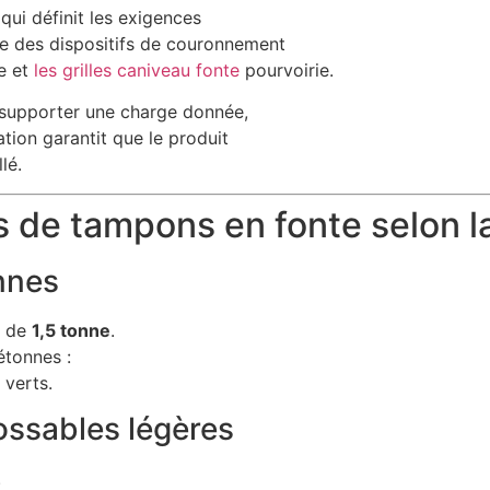
ui définit les exigences
ce des dispositifs de couronnement
e et
les grilles caniveau fonte
pourvoirie.
à supporter une charge donnée,
tion garantit que le produit
lé.
es de tampons en fonte selon 
nnes
e de
1,5 tonne
.
étonnes :
 verts.
ossables légères
.