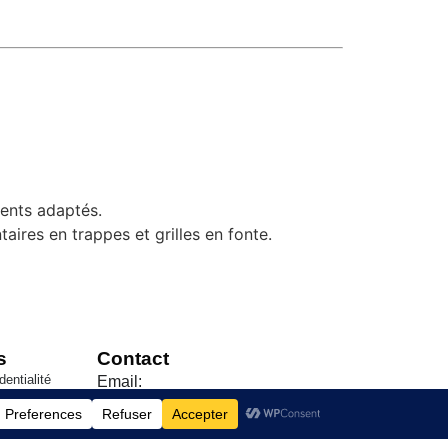
ments adaptés.
ires en trappes et grilles en fonte.
s
Contact
dentialité
Email:
ales de Vente
contact@couvercleacier.fr
06 80 40 67 85