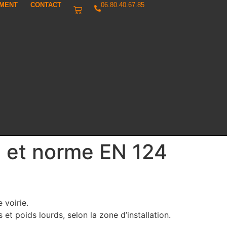
IMENT
CONTACT
06.80.40.67.85
e et norme EN 124
 voirie.
et poids lourds, selon la zone d’installation.