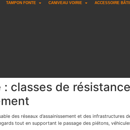
TAMPON FONTE
CANIVEAU VOIRIE
ACCESSOIRE BÂT
: classes de résistanc
ement
able des réseaux d’assainissement et des infrastructures de
egards tout en supportant le passage des piétons, véhicules 