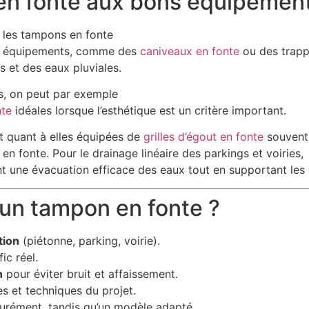
en fonte aux bons équipemen
, les tampons en fonte
es équipements, comme des
caniveaux en fonte
ou des trappe
s et des eaux pluviales.
s, on peut par exemple
nte
idéales lorsque l’esthétique est un critère important.
t quant à elles équipées de
grilles d’égout en fonte
souvent
 en fonte. Pour le drainage linéaire des parkings et voiries,
 une évacuation efficace des eaux tout en supportant les 
un tampon en fonte ?
tion
(piétonne, parking, voirie).
ic réel.
n
pour éviter bruit et affaissement.
s et techniques du projet.
urément, tandis qu’un modèle adapté