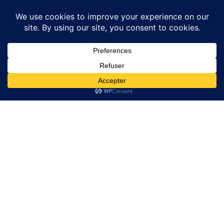
Liens Utiles
Liens Utiles
GRILLES ACIER
Politique de confidentialité
ACCESSOIRS BATIMENT
Conditions générales de
Vente
Trappes de visite Sol
Contact
Contact
Email:
contact@couvercleacier.fr
06 80 40 67 85
Adresse : 33 rue des 2
ponts 93600 Aulnay
sous bois
Commandez Direct D'Usine