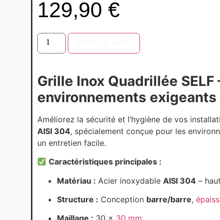
129,90
€
Ajouter au panier
Grille Inox Quadrillée SELF 
environnements exigeants
Améliorez la sécurité et l’hygiène de vos install
AISI 304
, spécialement conçue pour les environn
un entretien facile.
Caractéristiques principales :
Matériau :
Acier inoxydable
AISI 304
– haut
Structure :
Conception
barre/barre
,
épais
Maillage :
30 x
30 mm