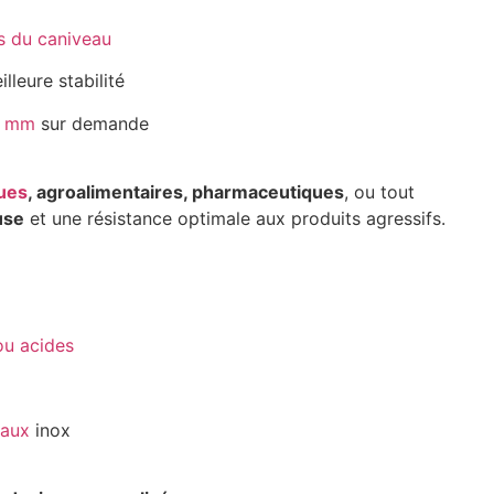
ds du caniveau
lleure stabilité
0 mm
sur demande
ques
, agroalimentaires, pharmaceutiques
, ou tout
use
et une résistance optimale aux produits agressifs.
ou acides
eaux
inox