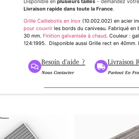
Disponible en
plusieurs tailles
–
demandez votr
Livraison rapide dans toute la France
.
Grille Caillebotis en Inox
(10.002.002) en acier in
pour couvrir
les bords du caniveau. Fabriqué en 
30 mm.
Finition galvanisée à chaud
. Couleur : ga
124:1995. Disponible aussi Grille rect en 40mm
.
L
Besoin d'aide ?
Livraison 
Nous Contacter
Partout En Fr