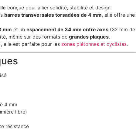
lle
conçue pour allier solidité, stabilité et design.
es
barres transversales torsadées de 4 mm
, elle offre une
30 mm
et un
espacement de 34 mm entre axes
(32 mm de
gidité, même sur des formats de
grandes plaques
.
4
, elle est parfaite pour les
zones piétonnes et cyclistes
.
ques
isé
de 4 mm
ière libre)
te résistance