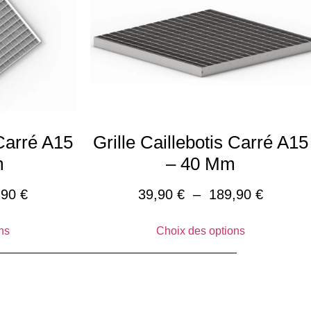
 Carré A15
Grille Caillebotis Carré A15
m
– 40 Mm
,90
€
39,90
€
–
189,90
€
ns
Choix des options