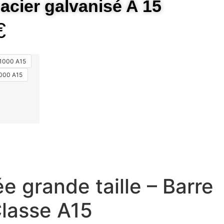
 acier galvanisé A 15
€
1000 A15
000 A15
e grande taille – Barre
Classe A15