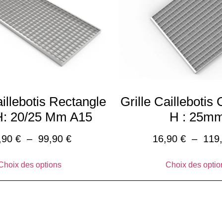
aillebotis Rectangle
Grille Caillebotis
H: 20/25 Mm A15
H : 25m
,90
€
–
99,90
€
16,90
€
–
119
Choix des options
Choix des optio