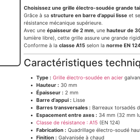
Choisissez une grille électro-soudée grande tai
Grâce à sa
structure en barre d’appui lisse
et s
résistance mécanique supérieure.
Avec une
épaisseur de 2 mm
, une
hauteur de 
lumière libre), cette grille assure une grande ri
Conforme à la
classe A15
selon la
norme EN 12
Caractéristiques techni
Type :
Grille électro-soudée en acier
galvan
Hauteur :
30 mm
Épaisseur :
2 mm
Barre d’appui :
Lisse
Barres transversales :
Barreaux torsadés 
Espacement entre axes :
34 mm (32 mm lum
Classe de résistance : A15
(EN 124)
Fabrication :
Quadrillage électro-soudé hau
Finition :
Galvanisée à chaud