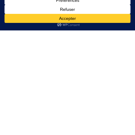
GRILLES ACIER
Politique de confidentialité
ACCESSOIRS BATIMENT
Conditions générales de
Vente
Trappes de visite Sol
Contact
Contact
Email:
contact@couvercleacier.fr
06 80 40 67 85
Adresse : 33 rue des 2
ponts 93600 Aulnay
sous bois
Commandez Direct D'Usine
Adresse : 33 rue des deux ponts 93600 Aulnay sous
bois