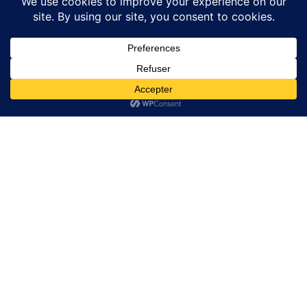
Tampon En Fonte 1000 X 1000 C250 –
Conforme EN124
596,90
€
Ajouter Au Panier
1
2
3
4
5
→