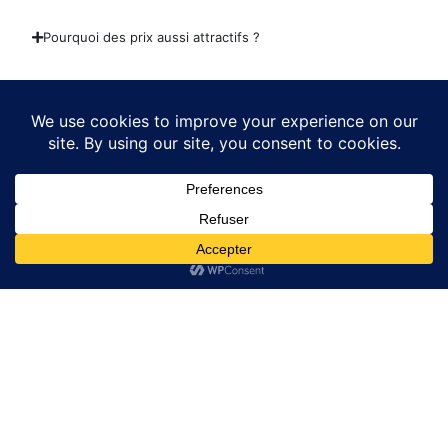
Pourquoi des prix aussi attractifs ?
Liens Utiles
Liens Utiles
GRILLES ACIER
Politique de confidentialité
ACCESSOIRS BATIMENT
Conditions générales de
Vente
Trappes de visite Sol
Contact
Contact
Email:
contact@couvercleacier.fr
06 80 40 67 85
Adresse : 33 rue des 2
ponts 93600 Aulnay
sous bois