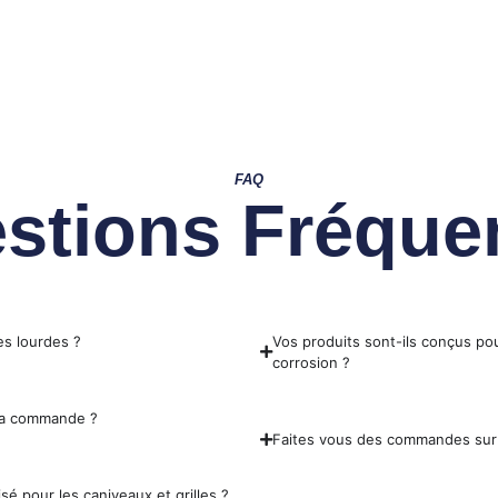
FAQ
stions Fréque
es lourdes ?
Vos produits sont-ils conçus pou
corrosion ?
 ma commande ?
Faites vous des commandes sur
sé pour les caniveaux et grilles ?