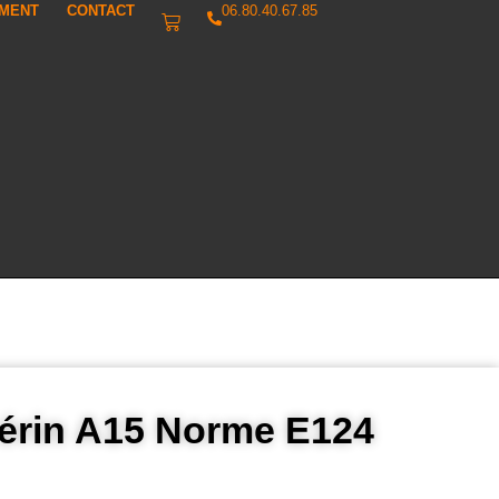
IMENT
CONTACT
06.80.40.67.85
vérin A15 Norme E124