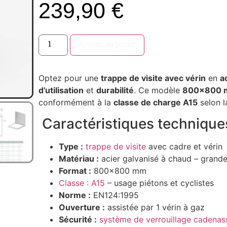
239,90
€
Ajouter au panier
Optez pour une
trappe de visite avec vérin
en
a
d’utilisation
et
durabilité
. Ce modèle
800×800
conformément à la
classe de charge A15
selon 
Caractéristiques techniques
Type :
trappe de visite
avec cadre et vérin
Matériau :
acier galvanisé à chaud – grande
Format :
800×800 mm
Classe : A15
– usage piétons et cyclistes
Norme :
EN124:1995
Ouverture :
assistée par 1 vérin à gaz
Sécurité :
système de verrouillage cadenas