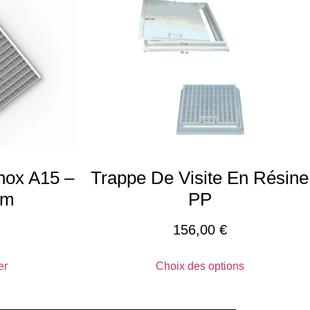
Inox A15 –
Trappe De Visite En Résine
mm
PP
156,00
€
er
Choix des options