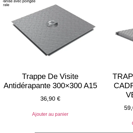
Trappe De Visite
TRAP
Antidérapante 300×300 A15
CADR
V
36,90
€
59
Ajouter au panier