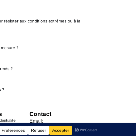
r résister aux conditions extrêmes ou à la
 mesure ?
ormés ?
s ?
s
Contact
dentialité
Email:
ales de Vente
contact@couvercleacier.fr