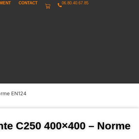
IMENT
CONTACT
06.80.40.67.85
Norme EN124
onte C250 400×400 – Norme