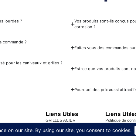
es lourdes ?
Vos produits sont-ils conçus pou
corrosion ?
 ma commande ?
Faites vous des commandes sur
sé pour les caniveaux et grilles ?
Est-ce que vos produits sont n
Pourquoi des prix aussi attractif
Liens Utiles
Liens Utile
GRILLES ACIER
Politique de confi
ACCESSOIRS BATIMENT
Conditions génér
Trappes de visite Sol
Contact