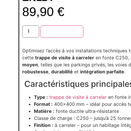
89,90
€
Ajouter au panier
Optimisez l’accès à vos installations techniques 
cette
trappe de visite à carreler
en fonte C250, 
moyen
, telles que les parkings privés, les voies
robustesse
,
durabilité
et
intégration parfaite
.
Caractéristiques principales
Type :
trappe de visite à carreler
en fonte in
Format :
400×400 mm – idéal pour accès t
Matière :
fonte ductile ultra-résistante
Classe de charge : C250 – jusqu’à 25 tonne
Finition :
à carreler – pour un habillage inté