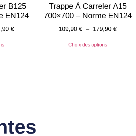
er B125
Trappe À Carreler A15
e EN124
700×700 – Norme EN124
9,90
€
109,90
€
–
179,90
€
ns
Choix des options
ntes