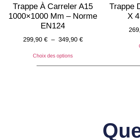
Trappe À Carreler A15
Trappe D
1000×1000 Mm – Norme
X 4
EN124
269
299,90
€
–
349,90
€
Choix des options
Que