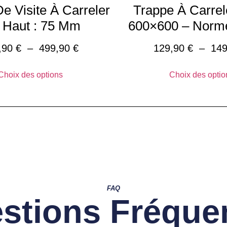
e Visite À Carreler
Trappe À Carrel
 Haut : 75 Mm
600×600 – Norm
,90
€
–
499,90
€
129,90
€
–
14
Choix des options
Choix des optio
FAQ
stions Fréque