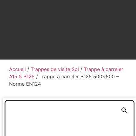
Accueil
/
Trappes de visite Sol
/
Trappe à carreler
A15 & B125
/ Trappe à carreler B125 500×500 –
Norme EN124