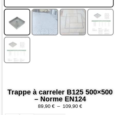
Trappe à carreler B125 500×500
– Norme EN124
89,90
€
–
109,90
€