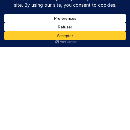
Pourquoi des prix aussi attractifs ?
Liens Utiles
Liens Utiles
GRILLES ACIER
Politique de confidentialité
ACCESSOIRS BATIMENT
Conditions générales de
Vente
Trappes de visite Sol
Contact
Contact
Email:
contact@couvercleacier.fr
06 80 40 67 85
Adresse : 33 rue des 2
ponts 93600 Aulnay
sous bois