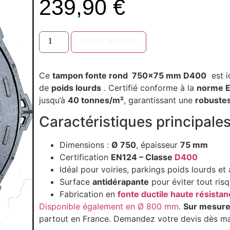
239,90
€
Ajouter au panier
Ce
tampon fonte rond 750×75 mm D400
️ est 
de
poids lourds
. Certifié conforme à la
norme E
jusqu’à
40 tonnes/m²
, garantissant une
robustes
Caractéristiques principales
Dimensions :
Ø 750
, épaisseur
75 mm
Certification
EN124 – Classe
D400
Idéal pour voiries, parkings poids lourds et 
Surface
antidérapante
pour éviter tout ris
Fabrication en
fonte ductile haute résista
Disponible également en Ø 800 mm
.
Sur mesure
partout en France. Demandez votre devis dès ma