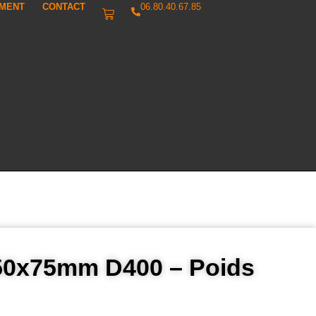
IMENT
CONTACT
06.80.40.67.85
50x75mm D400 – Poids