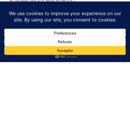
Liens Utiles
Liens Utiles
GRILLES ACIER
Politique de confidentialité
ACCESSOIRS BATIMENT
Conditions générales de
Vente
Trappes de visite Sol
Contact
Contact
Email:
contact@couvercleacier.fr
06 80 40 67 85
Adresse : 33 rue des 2
ponts 93600 Aulnay
sous bois