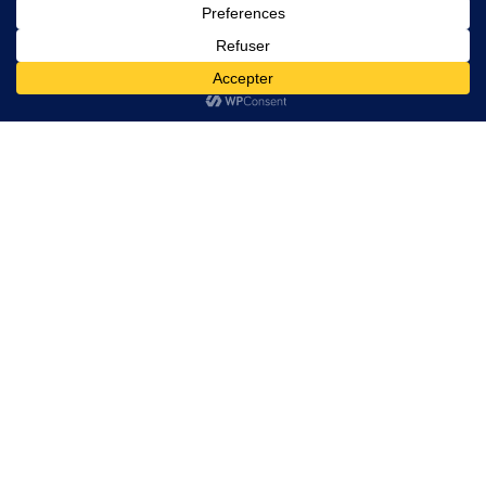
Liens Utiles
Liens Utiles
GRILLES ACIER
Politique de confidentialité
ACCESSOIRS BATIMENT
Conditions générales de
Vente
Trappes de visite Sol
Contact
Contact
Email:
contact@couvercleacier.fr
06 80 40 67 85
Adresse : 33 rue des 2
ponts 93600 Aulnay
sous bois
Commandez Direct D'Usine