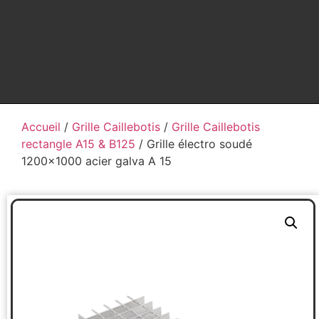
Accueil
/
Grille Caillebotis
/
Grille Caillebotis
rectangle A15 & B125
/ Grille électro soudé
1200×1000 acier galva A 15