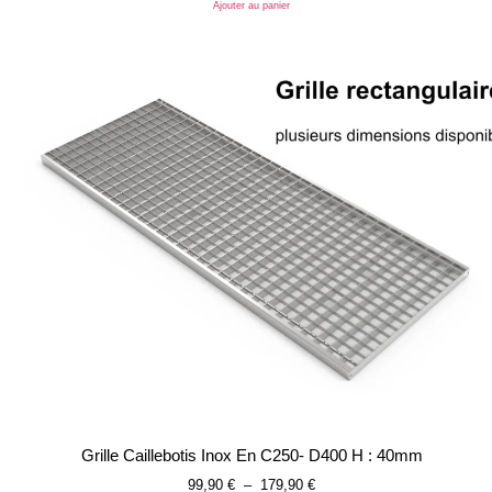
Ajouter au panier
Grille Caillebotis Inox En C250- D400 H : 40mm
99,90
€
–
179,90
€