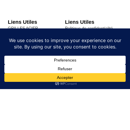
Liens Utiles
Liens Utiles
GRILLES ACIER
Politique de confidentialité
ACCESSOIRS BATIMENT
Conditions générales de
Vente
Trappes de visite Sol
Contact
Contact
Email:
contact@couvercleacier.fr
06 80 40 67 85
Adresse : 33 rue des 2
ponts 93600 Aulnay
sous bois