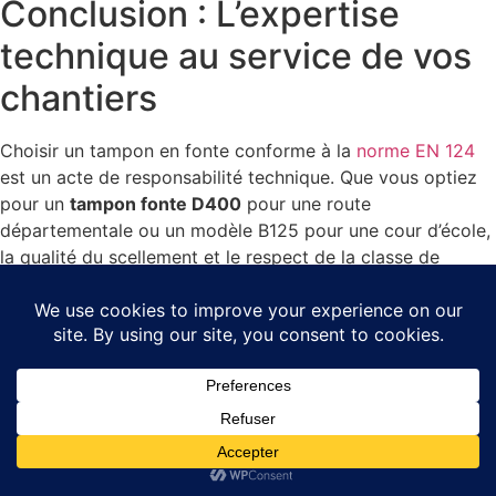
Conclusion : L’expertise
technique au service de vos
chantiers
Choisir un tampon en fonte conforme à la
norme EN 124
est un acte de responsabilité technique. Que vous optiez
pour un
tampon fonte D400
pour une route
départementale ou un modèle B125 pour une cour d’école,
la qualité du scellement et le respect de la classe de
charge sont les seuls garants de la sécurité des usagers.
Pour compléter vos installations, pensez à harmoniser vos
accès. Une trappe de visite adaptée sera nécessaire pour
vos zones techniques intérieures, tandis qu’un
tampon
fonte carré 1000×1000 C250
assurera la pérennité de
vos regards de réseaux les plus importants.