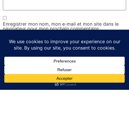
Enregistrer mon nom, mon e-mail et mon site dans le
navigateur pour mon prochain commentaire.
Liens Utiles
Liens Utiles
GRILLES ACIER
Politique de confidentialité
ACCESSOIRS BATIMENT
Conditions générales de
Vente
Trappes de visite Sol
Contact
Contact
Email:
contact@couvercleacier.fr