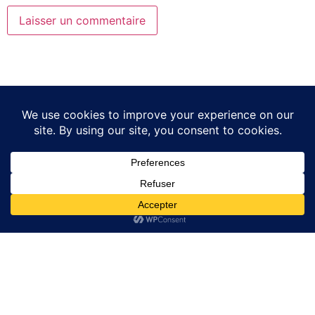
Liens Utiles
Liens Utiles
GRILLES ACIER
Politique de confidentialité
ACCESSOIRS BATIMENT
Conditions générales de
Vente
Trappes de visite Sol
Contact
Contact
Email:
contact@couvercleacier.fr
06 80 40 67 85
Adresse : 33 rue des 2
ponts 93600 Aulnay
sous bois