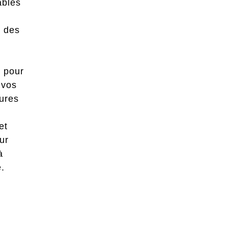
ables
: des
 pour
 vos
tures
et
eur
à
e.