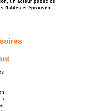
ion, un acteur public ou
 fiables et éprouvés.
soires
ent
es
on
es
es