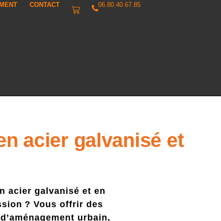
IMENT
CONTACT
06.80.40.67.85
en acier galvanisé et
 acier galvanisé et en
sion ? Vous offrir des
ts d’aménagement urbain,