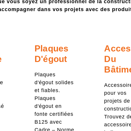
Que vous soyez un professionnel de la construct
ccompagner dans vos projets avec des produits
Plaques
Acces
e
D'égout
Du
Bâtim
Plaques
ne
d'égout solides
Accessoir
et fiables.
pour vos
Plaques
projets de
sé
d'égout en
constructi
fonte certifiées
Trouvez d
t
B125 avec
accessoir
Cadre – Norme