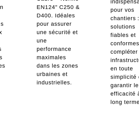
indispens
en
EN124" C250 &
pour vos
D400. Idéales
chantiers 
ls
pour assurer
solutions
x
une sécurité et
fiables et
une
conformes
s
performance
compléter
s
maximales
infrastruc
es
dans les zones
en toute
urbaines et
simplicité 
industrielles.
garantir l
efficacité 
long term