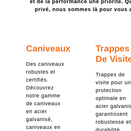
et de la performance une priorité. 
privé, nous sommes là pour vous a
Caniveaux
Trappes
De Visit
Des caniveaux
robustes et
Trappes de
certifiés.
visite pour u
Découvrez
protection
notre gamme
optimale en
de caniveaux
acier galvani
en acier
garantissent
galvanisé,
robustesse e
caniveaux en
durabilité.